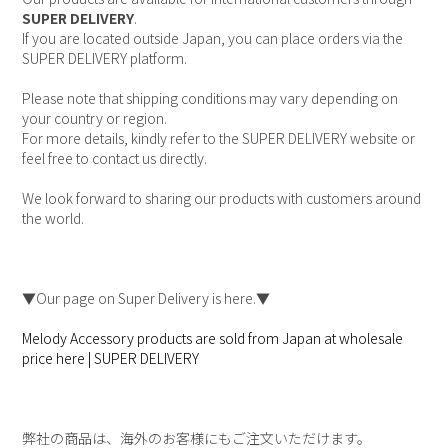
SUPER DELIVERY
.
If you are located outside Japan, you can place orders via the
SUPER DELIVERY platform.
Please note that shipping conditions may vary depending on
your country or region.
For more details, kindly refer to the SUPER DELIVERY website or
feel free to contact us directly.
We look forward to sharing our products with customers around
the world.
▼Our page on Super Delivery is here.▼
Melody Accessory products are sold from Japan at wholesale
price here | SUPER DELIVERY
弊社の商品は、海外のお客様にもご注文いただけます。